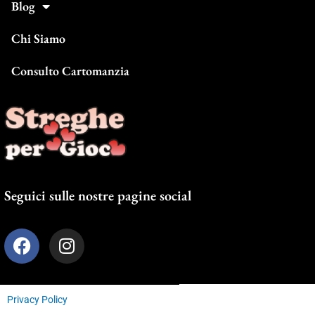
Blog
Chi Siamo
Consulto Cartomanzia
Seguici sulle nostre pagine social
F
I
a
n
c
s
e
t
Privacy Policy
b
a