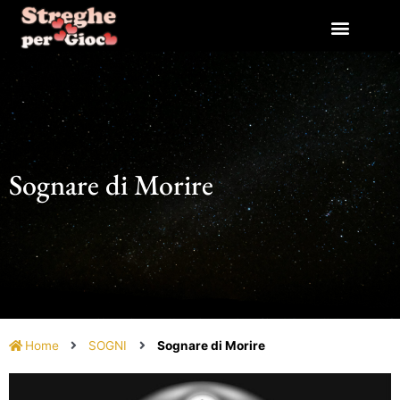
Vai
al
contenuto
Sognare di Morire
Home
SOGNI
Sognare di Morire