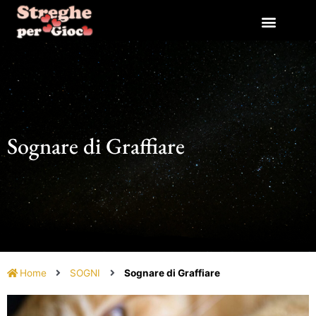
Vai
al
contenuto
Sognare di Graffiare
Home
SOGNI
Sognare di Graffiare