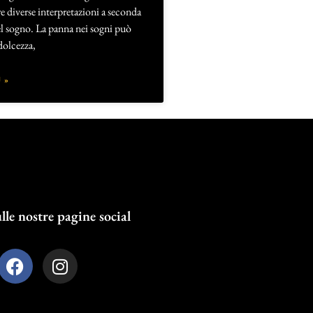
 diverse interpretazioni a seconda
el sogno. La panna nei sogni può
dolcezza,
 »
lle nostre pagine social
F
I
a
n
c
s
e
t