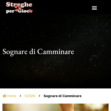
Vai
al
contenuto
Sognare di Camminare
Home
SOGNI
Sognare di Camminare