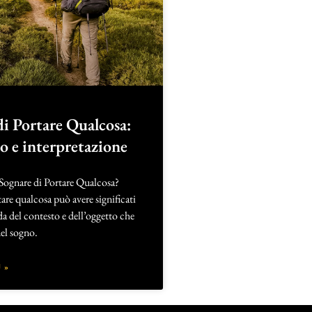
di Portare Qualcosa:
to e interpretazione
 Sognare di Portare Qualcosa?
are qualcosa può avere significati
da del contesto e dell’oggetto che
nel sogno.
 »