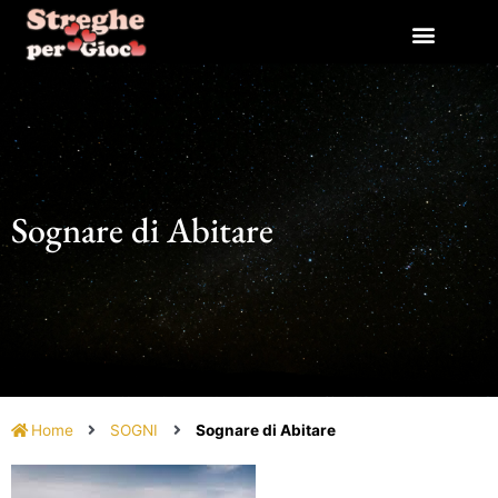
Vai
al
contenuto
Sognare di Abitare
Home
SOGNI
Sognare di Abitare