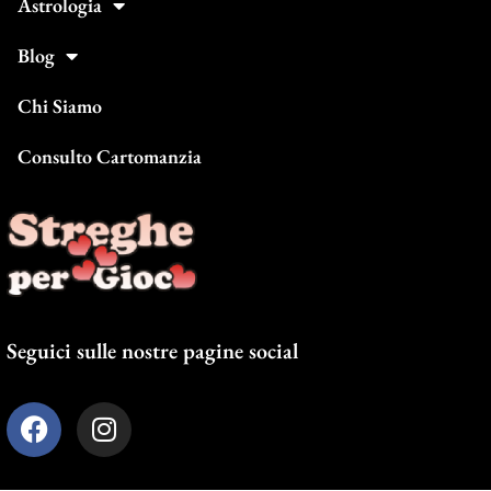
Astrologia
Blog
Chi Siamo
Consulto Cartomanzia
Seguici sulle nostre pagine social
F
I
a
n
c
s