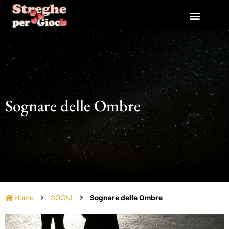
Vai
al
contenuto
Sognare delle Ombre
Home
SOGNI
Sognare delle Ombre