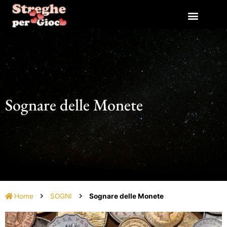
Vai
al
contenuto
Sognare delle Monete
Home
SOGNI
Sognare delle Monete