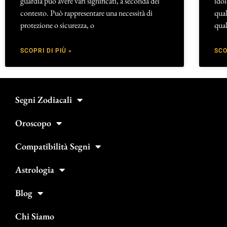
guardia può avere vari significati, a seconda del
idol
contesto. Può rappresentare una necessità di
qual
protezione o sicurezza, o
qual
SCOPRI DI PIÙ »
SCO
Segni Zodiacali
Oroscopo
Compatibilità Segni
Astrologia
Blog
Chi Siamo