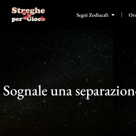
Vai
al
Segni Zodiacali
Or
contenuto
Sognale una separazione