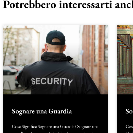
Potrebbero interessarti anch
Sognare una Guardia
So
Cosa Significa Sognare una Guardia? Sognare una
Cosa