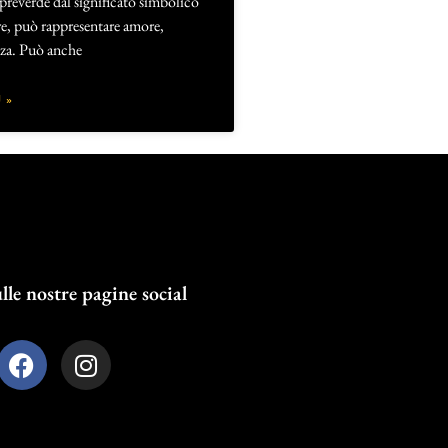
preverde dal significato simbolico
re, può rappresentare amore,
ezza. Può anche
 »
lle nostre pagine social
F
I
a
n
c
s
e
t