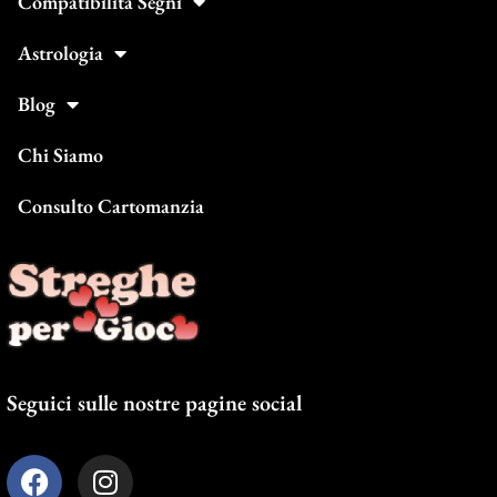
Compatibilità Segni
Astrologia
Blog
Chi Siamo
Consulto Cartomanzia
Seguici sulle nostre pagine social
F
I
a
n