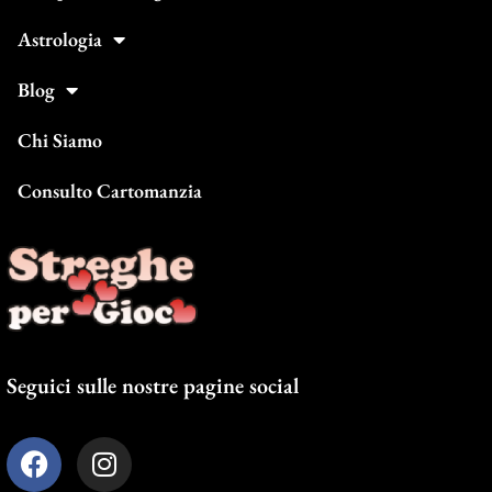
Astrologia
Blog
Chi Siamo
Consulto Cartomanzia
Seguici sulle nostre pagine social
F
I
a
n