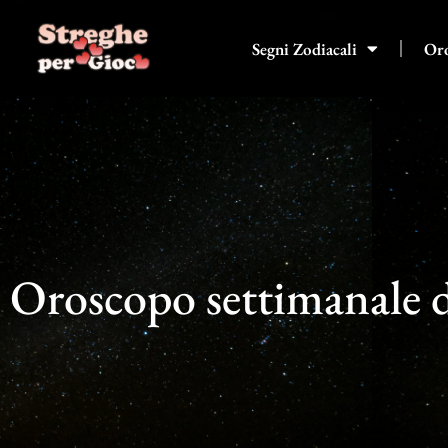
Vai
al
Segni Zodiacali
Or
contenuto
Oroscopo settimanale 