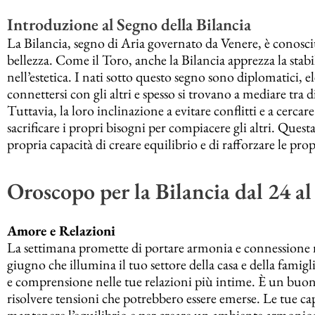
Introduzione al Segno della Bilancia
La Bilancia, segno di Aria governato da Venere, è conosciut
bellezza. Come il Toro, anche la Bilancia apprezza la stabi
nell’estetica. I nati sotto questo segno sono diplomatici, 
connettersi con gli altri e spesso si trovano a mediare tr
Tuttavia, la loro inclinazione a evitare conflitti e a cercar
sacrificare i propri bisogni per compiacere gli altri. Quest
propria capacità di creare equilibrio e di rafforzare le pro
Oroscopo per la Bilancia dal 24 a
Amore e Relazioni
La settimana promette di portare armonia e connessione n
giugno che illumina il tuo settore della casa e della famigli
e comprensione nelle tue relazioni più intime. È un buo
risolvere tensioni che potrebbero essere emerse. Le tue c
mantenere l’equilibrio e per creare un ambiente armonioso