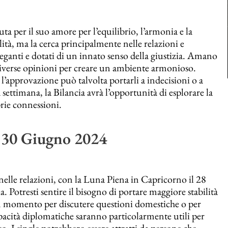
a per il suo amore per l’equilibrio, l’armonia e la
lità, ma la cerca principalmente nelle relazioni e
eleganti e dotati di un innato senso della giustizia. Amano
a diverse opinioni per creare un ambiente armonioso.
e l’approvazione può talvolta portarli a indecisioni o a
a settimana, la Bilancia avrà l’opportunità di esplorare la
prie connessioni.
l 30 Giugno 2024
elle relazioni, con la Luna Piena in Capricorno il 28
a. Potresti sentire il bisogno di portare maggiore stabilità
n momento per discutere questioni domestiche o per
apacità diplomatiche saranno particolarmente utili per
. I single potrebbero essere attratti da persone che