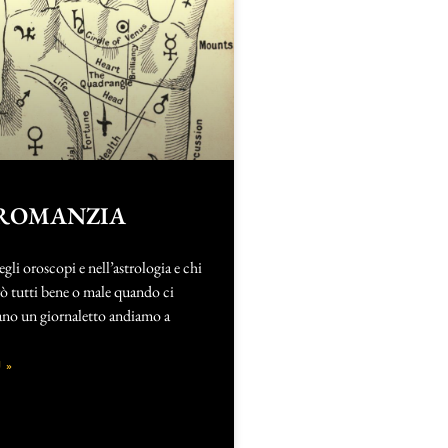
IROMANZIA
egli oroscopi e nell’astrologia e chi
rò tutti bene o male quando ci
ano un giornaletto andiamo a
 »