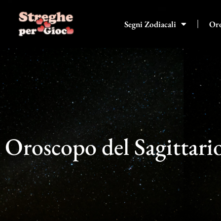
Vai
al
Segni Zodiacali
Or
contenuto
Oroscopo del Sagittari