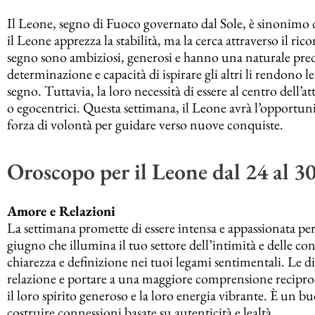
Il Leone, segno di Fuoco governato dal Sole, è sinonimo di
il Leone apprezza la stabilità, ma la cerca attraverso il ri
segno sono ambiziosi, generosi e hanno una naturale predi
determinazione e capacità di ispirare gli altri li rendono le
segno. Tuttavia, la loro necessità di essere al centro del
o egocentrici. Questa settimana, il Leone avrà l’opportunit
forza di volontà per guidare verso nuove conquiste.
Oroscopo per il Leone dal 24 al 
Amore e Relazioni
La settimana promette di essere intensa e appassionata per
giugno che illumina il tuo settore dell’intimità e delle co
chiarezza e definizione nei tuoi legami sentimentali. Le di
relazione e portare a una maggiore comprensione recipro
il loro spirito generoso e la loro energia vibrante. È un
costruire connessioni basate su autenticità e lealtà.