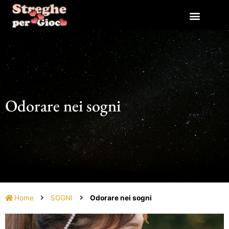
Vai
al
contenuto
Odorare nei sogni
Home
SOGNI
Odorare nei sogni