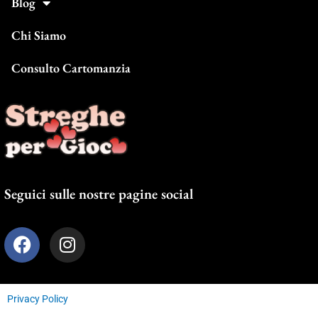
Blog
Chi Siamo
Consulto Cartomanzia
Seguici sulle nostre pagine social
F
I
a
n
c
s
e
t
Privacy Policy
b
a