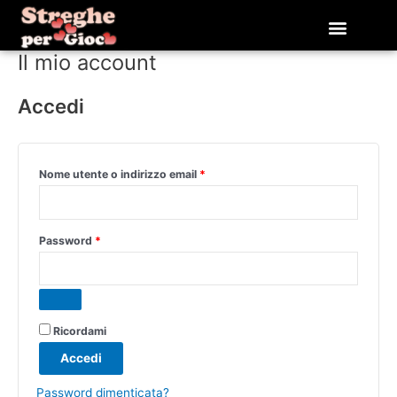
Vai
Richiesto
Richiesto
al
contenuto
Il mio account
Accedi
Nome utente o indirizzo email
*
Password
*
Ricordami
Accedi
Password dimenticata?