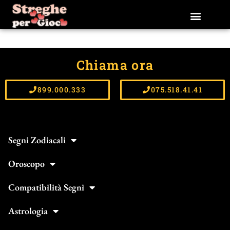
Vai
al
contenuto
Chiama ora
899.000.333
075.518.41.41
Segni Zodiacali
Oroscopo
Compatibilità Segni
Astrologia