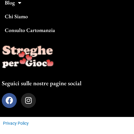
Blog
Chi Siamo
Consulto Cartomanzia
Seguici sulle nostre pagine social
F
I
a
n
c
s
e
t
Privacy Policy
b
a
o
g