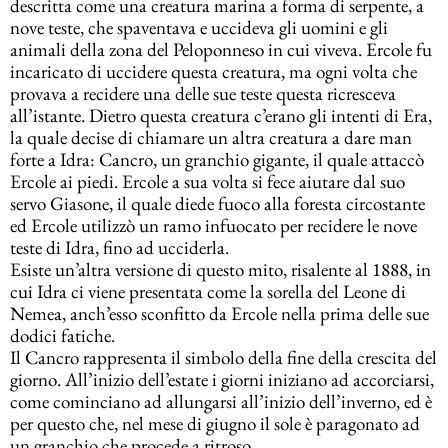
descritta come una creatura marina a forma di serpente, a
nove teste, che spaventava e uccideva gli uomini e gli
animali della zona del Peloponneso in cui viveva. Ercole fu
incaricato di uccidere questa creatura, ma ogni volta che
provava a recidere una delle sue teste questa ricresceva
all’istante. Dietro questa creatura c’erano gli intenti di Era,
la quale decise di chiamare un altra creatura a dare man
forte a Idra: Cancro, un granchio gigante, il quale attaccò
Ercole ai piedi. Ercole a sua volta si fece aiutare dal suo
servo Giasone, il quale diede fuoco alla foresta circostante
ed Ercole utilizzò un ramo infuocato per recidere le nove
teste di Idra, fino ad ucciderla.
Esiste un’altra versione di questo mito, risalente al 1888, in
cui Idra ci viene presentata come la sorella del Leone di
Nemea, anch’esso sconfitto da Ercole nella prima delle sue
dodici fatiche.
Il Cancro rappresenta il simbolo della fine della crescita del
giorno. All’inizio dell’estate i giorni iniziano ad accorciarsi,
come cominciano ad allungarsi all’inizio dell’inverno, ed è
per questo che, nel mese di giugno il sole è paragonato ad
un granchio che procede a ritroso.