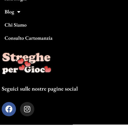
Blog
Chi Siamo
Consulto Cartomanzia
Seguici sulle nostre pagine social
F
I
a
n
c
s
e
t