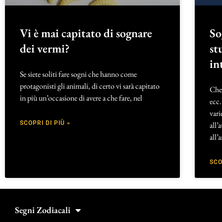
Vi è mai capitato di sognare
So
dei vermi?
st
in
Se siete soliti fare sogni che hanno come
protagonisti gli animali, di certo vi sarà capitato
Che 
in più un’occasione di avere a che fare, nel
ecc.
vari
SCOPRI DI PIÙ »
all’
all’
SCO
Segni Zodiacali