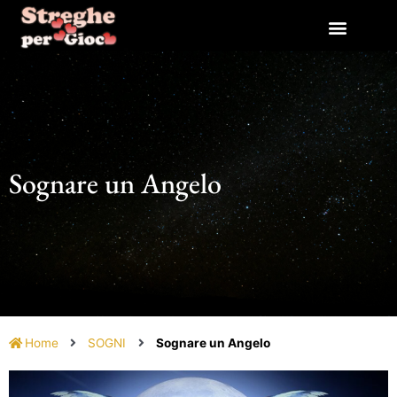
Vai
al
contenuto
Sognare un Angelo
Home
SOGNI
Sognare un Angelo