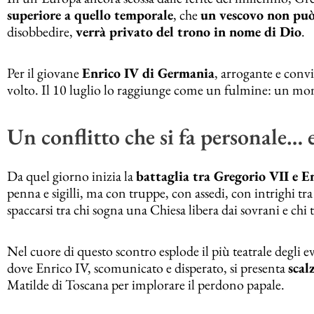
superiore a quello temporale
, che
un vescovo non può
disobbedire,
verrà privato del trono in nome di Dio
.
Per il giovane
Enrico IV di Germania
, arrogante e conv
volto. Il 10 luglio lo raggiunge come un fulmine: un mo
Un conflitto che si fa personale… 
Da quel giorno inizia la
battaglia tra Gregorio VII e E
penna e sigilli, ma con truppe, con assedi, con intrighi t
spaccarsi tra chi sogna una Chiesa libera dai sovrani e chi
Nel cuore di questo scontro esplode il più teatrale degli e
dove Enrico IV, scomunicato e disperato, si presenta
scal
Matilde di Toscana per implorare il perdono papale.