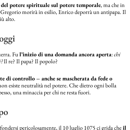
a del potere spirituale sul potere temporale
, ma che in
ni. Gregorio morirà in esilio, Enrico deporrà un antipapa. Il
iù alto.
oggi
uerra. Fu
l’inizio di una domanda ancora aperta
:
chi
i?
Il re? Il papa? Il popolo?
ete di controllo – anche se mascherata da fede o
non esiste neutralità nel potere. Che dietro ogni bolla
esso, una minaccia per chi ne resta fuori.
opo
 fondersi pericolosamente, il 10 luglio 1075 ci grida che
il