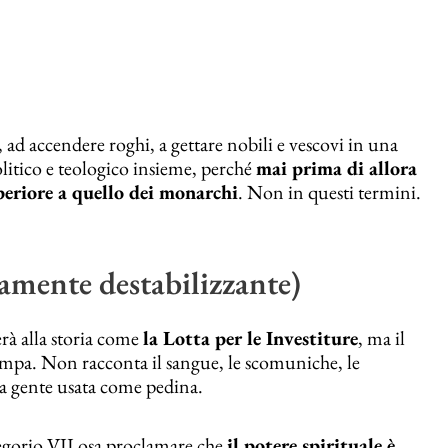
 ad accendere roghi, a gettare nobili e vescovi in una
litico e teologico insieme, perché
mai prima di allora
periore a quello dei monarchi
. Non in questi termini.
amente destabilizzante)
erà alla storia come
la Lotta per le Investiture
, ma il
ampa. Non racconta il sangue, le scomuniche, le
ra gente usata come pedina.
regorio VII osa proclamare che
il potere spirituale è