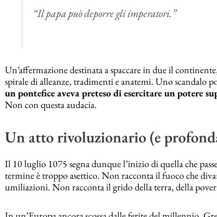
“Il papa può deporre gli imperatori.”
Un’affermazione destinata a spaccare in due il continente,
spirale di alleanze, tradimenti e anatemi. Uno scandalo po
un pontefice aveva preteso di esercitare un potere su
Non con questa audacia.
Un atto rivoluzionario (e profond
Il 10 luglio 1075 segna dunque l’inizio di quella che pass
termine è troppo asettico. Non racconta il fuoco che div
umiliazioni. Non racconta il grido della terra, della pove
In un’Europa ancora scossa dalle ferite del millennio, G