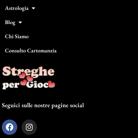
Astrologia
Blog
Chi Siamo
Consulto Cartomanzia
Seguici sulle nostre pagine social
F
I
a
n