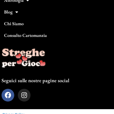
Astrologia
Blog
Chi Siamo
Consulto Cartomanzia
Seguici sulle nostre pagine social
F
I
a
n
c
s
e
t