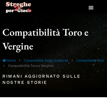
Vai
al
contenuto
Compatibilità Toro e
Vergine
Home
Compatibilità Segni Zodiacali
Compatibilità Toro
Compatibilità Toro e Vergine
RIMANI AGGIORNATO SULLE
NOSTRE STORIE