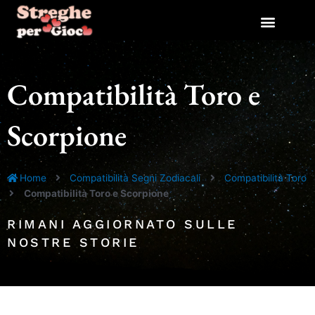
Vai
al
contenuto
Compatibilità Toro e
Scorpione
Home
Compatibilità Segni Zodiacali
Compatibilità Toro
Compatibilità Toro e Scorpione
RIMANI AGGIORNATO SULLE
NOSTRE STORIE