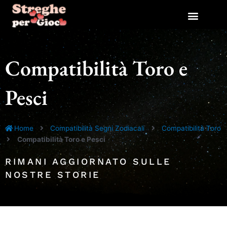
Vai
al
contenuto
Compatibilità Toro e
Pesci
Home
Compatibilità Segni Zodiacali
Compatibilità Toro
Compatibilità Toro e Pesci
RIMANI AGGIORNATO SULLE
NOSTRE STORIE