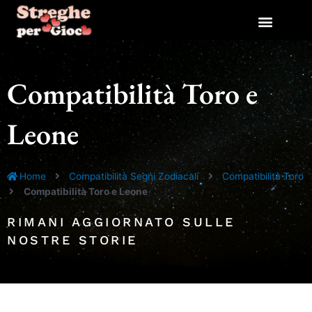
Vai
al
contenuto
Compatibilità Toro e
Leone
Home
Compatibilità Segni Zodiacali
Compatibilità Toro
Compatibilità Toro e Leone
RIMANI AGGIORNATO SULLE
NOSTRE STORIE