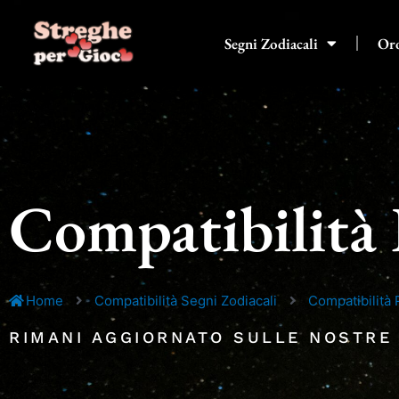
Vai
al
Segni Zodiacali
Or
contenuto
Compatibilità 
Home
Compatibilità Segni Zodiacali
Compatibilità 
RIMANI AGGIORNATO SULLE NOSTRE