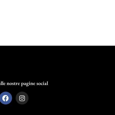
lle nostre pagine social
F
I
a
n
c
s
e
t