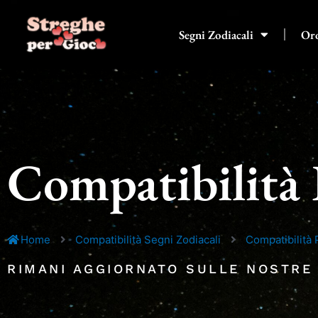
Vai
al
Segni Zodiacali
Or
contenuto
Compatibilità 
Home
Compatibilità Segni Zodiacali
Compatibilità 
RIMANI AGGIORNATO SULLE NOSTRE