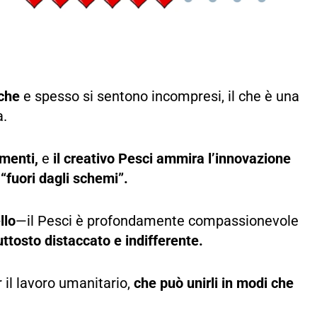
iche
e spesso si sentono incompresi, il che è una
a.
menti,
e
il creativo Pesci ammira l’innovazione
“fuori dagli schemi”.
llo
—il Pesci è profondamente compassionevole
ttosto distaccato e indifferente.
 il lavoro umanitario,
che può unirli in modi che