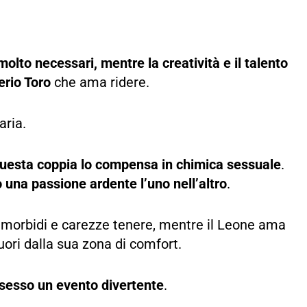
molto necessari, mentre la creatività e il talento
erio Toro
che ama ridere.
aria.
questa coppia lo compensa in chimica sessuale
.
 una passione ardente l’uno nell’altro
.
i morbidi e carezze tenere, mentre il Leone ama
uori dalla sua zona di comfort.
 sesso un evento divertente
.