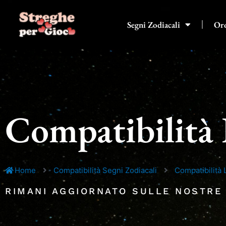
Vai
al
Segni Zodiacali
Or
contenuto
Compatibilità 
Home
Compatibilità Segni Zodiacali
Compatibilità
RIMANI AGGIORNATO SULLE NOSTRE