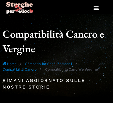
Vai
al
contenuto
Compatibilità Cancro e
Vergine
Home
Compatibilità Segni Zodiacali
Compatibilità Cancro
Compatibilità Cancro e Vergine
RIMANI AGGIORNATO SULLE
NOSTRE STORIE