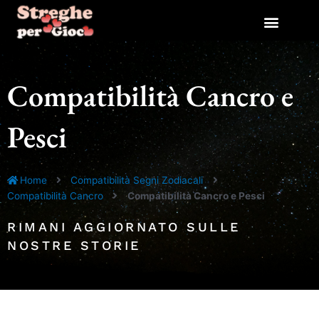
Vai
al
contenuto
Compatibilità Cancro e
Pesci
Home
Compatibilità Segni Zodiacali
Compatibilità Cancro
Compatibilità Cancro e Pesci
RIMANI AGGIORNATO SULLE
NOSTRE STORIE