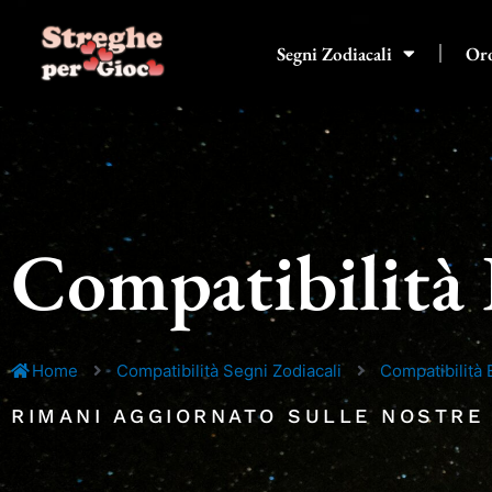
Vai
al
Segni Zodiacali
Or
contenuto
Compatibilità 
Home
Compatibilità Segni Zodiacali
Compatibilità 
RIMANI AGGIORNATO SULLE NOSTRE