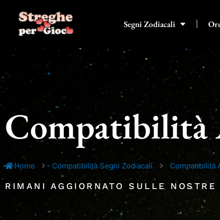
Vai
al
Segni Zodiacali
Or
contenuto
Compatibilità 
Home
Compatibilità Segni Zodiacali
Compatibilità 
RIMANI AGGIORNATO SULLE NOSTRE