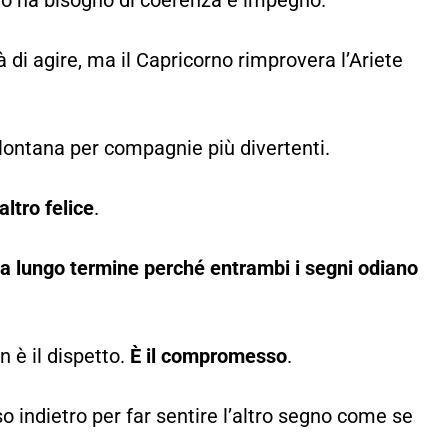
orno ha bisogno di coerenza e impegno.
à di agire, ma il Capricorno rimprovera l’Ariete
allontana per compagnie più divertenti.
ltro felice
.
 a lungo termine perché entrambi i segni odiano
n è il dispetto.
È il compromesso
.
 indietro per far sentire l’altro segno come se