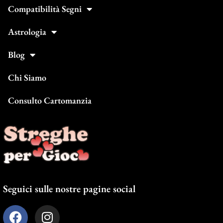
Compatibilità Segni
Astrologia
Blog
Chi Siamo
Consulto Cartomanzia
Seguici sulle nostre pagine social
F
I
a
n