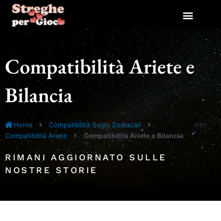
Vai
al
contenuto
Compatibilità Ariete e
Bilancia
Home
Compatibilità Segni Zodiacali
Compatibilità Ariete
Compatibilità Ariete e Bilancia
RIMANI AGGIORNATO SULLE
NOSTRE STORIE